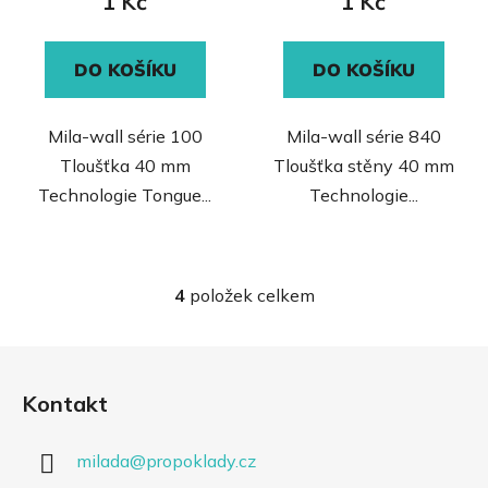
1 Kč
1 Kč
5,0
z
DO KOŠÍKU
DO KOŠÍKU
5
hvězdiček.
Mila-wall série 100
Mila-wall série 840
Tloušťka 40 mm
Tloušťka stěny 40 mm
Technologie Tongue...
Technologie...
4
položek celkem
O
v
l
Z
á
á
d
Kontakt
p
a
a
c
milada
@
propoklady.cz
t
í