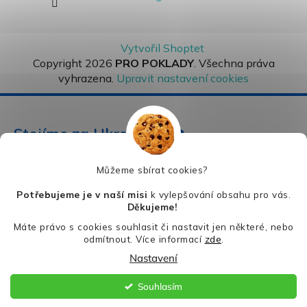
Vytvořil Shoptet
Copyright 2026
PRO POKLADY
. Všechna práva
vyhrazena.
Upravit nastavení cookies
Stojíme za Ukrajinou ❤️
Můžeme sbírat cookies?
Jak a čím pomoci »
Potřebujeme je v naší misi
k vylepšování obsahu pro vás.
Děkujeme!
Máte právo s cookies souhlasit či nastavit jen některé, nebo
odmítnout. Více informací
zde
.
Nastavení
Souhlasím