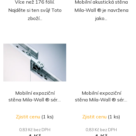
Více než 176 fólií.
Mobilní akustická stěna
Najděte si ten svůj! Toto
Mila-Wall ® je navržena
zboží...
jako...
Mobilní expoziční
Mobilní expoziční
stěna Mila-Wall ® série
stěna Mila-Wall ® série
100/160 s hliníkovým
840 s dřevěným
Průměrné
rámem
rámem
Zjistit cenu
(1 ks)
Zjistit cenu
(1 ks)
hodnocení
produktu
0,83 Kč bez DPH
0,83 Kč bez DPH
je