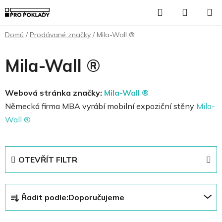
Přejít
Hledat
NÁKUP
na
KOŠÍK
obsah
Domů
/
Prodávané značky
/
Mila-Wall ®
Mila-Wall ®
Webová stránka značky:
Mila-Wall ®
Německá firma MBA vyrábí mobilní expoziční stěny
Mila-
Wall ®
OTEVŘÍT FILTR
Ř
Řadit podle:
Doporučujeme
a
z