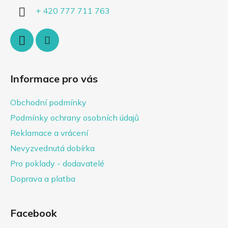
p
í
+ 420 777 711 763
r
v
k
y
v
ý
Informace pro vás
p
i
Obchodní podmínky
s
u
Podmínky ochrany osobních údajů
Reklamace a vrácení
Nevyzvednutá dobírka
Pro poklady - dodavatelé
Doprava a platba
Facebook