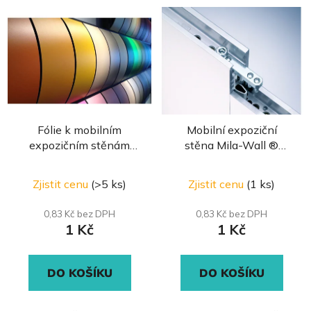
V
e
ý
n
p
í
i
p
s
r
p
o
r
d
Fólie k mobilním
Mobilní expoziční
o
u
expozičním stěnám
stěna Mila-Wall ®
d
k
Mila-Wall ®
protihluková
u
t
Zjistit cenu
(>5 ks)
Zjistit cenu
(1 ks)
k
ů
t
0,83 Kč bez DPH
0,83 Kč bez DPH
ů
1 Kč
1 Kč
DO KOŠÍKU
DO KOŠÍKU