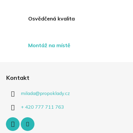
Osvědčená kvalita
Montáž na místě
Z
á
Kontakt
p
a
milada
@
propoklady.cz
t
í
+ 420 777 711 763