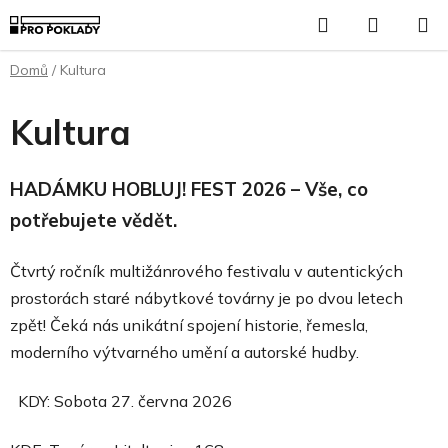
Přejít
Hledat
NÁKUP
na
KOŠÍK
obsah
Domů
/
Kultura
Kultura
HADÁMKU HOBLUJ! FEST 2026 – Vše, co
potřebujete vědět.
Čtvrtý ročník multižánrového festivalu v autentických
prostorách staré nábytkové továrny je po dvou letech
zpět! Čeká nás unikátní spojení historie, řemesla,
moderního výtvarného umění a autorské hudby.
KDY: Sobota 27. června 2026