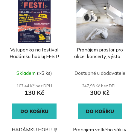
ý
r
p
o
i
d
s
u
p
k
r
t
Vstupenka na festival
Pronájem prostor pro
o
ů
Hadámku hobluj FEST!
akce, koncerty, výstavy
d
/ hod
u
Skladem
(>5 ks)
Dostupné u dodavatele
k
t
107,44 Kč bez DPH
247,93 Kč bez DPH
ů
130 Kč
300 Kč
DO KOŠÍKU
DO KOŠÍKU
HADÁMKU HOBLUJ!
Pronájem velkého sálu v