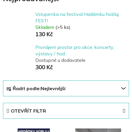
Vstupenka na festival Hadámku hobluj
FEST!
Skladem
(>5 ks)
130 Kč
Pronájem prostor pro akce, koncerty,
výstavy / hod
Dostupné u dodavatele
300 Kč
Ř
Řadit podle:
Nejlevnější
a
z
e
OTEVŘÍT FILTR
n
í
V
p