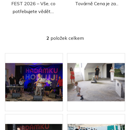
FEST 2026 – Vše, co
Továrně Cena je za...
potřebujete vědět....
2
položek celkem
O
v
l
á
d
a
c
í
p
r
v
k
y
v