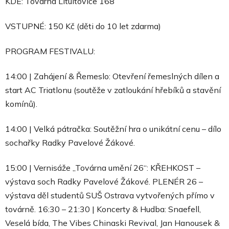
KDE: Továrna Litultovice 168
VSTUPNÉ: 150 Kč (děti do 10 let zdarma)
PROGRAM FESTIVALU:
14:00 | Zahájení & Řemeslo: Otevření řemeslných dílen a
start AC Triatlonu (soutěže v zatloukání hřebíků a stavění
komínů).
14:00 | Velká pátračka: Soutěžní hra o unikátní cenu – dílo
sochařky Radky Pavelové Žákové.
15:00 | Vernisáže „Továrna umění 26“: KŘEHKOST –
výstava soch Radky Pavelové Žákové. PLENÉR 26 –
výstava děl studentů SUŠ Ostrava vytvořených přímo v
továrně. 16:30 – 21:30 | Koncerty & Hudba: Snaefell,
Veselá bída, The Vibes Chinaski Revival, Jan Hanousek &