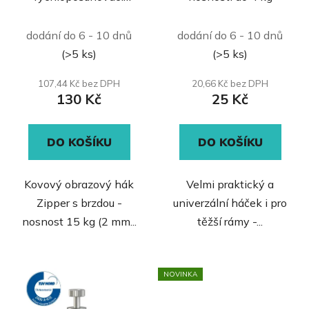
d
háček Zipper s
u
Průměrné
Průměrné
nosností do 15 kg
dodání do 6 - 10 dnů
dodání do 6 - 10 dnů
k
hodnocení
hodnocení
t
(>5 ks)
(>5 ks)
produktu
produktu
ů
je
je
107,44 Kč bez DPH
20,66 Kč bez DPH
130 Kč
25 Kč
5,0
4,0
z
z
DO KOŠÍKU
DO KOŠÍKU
5
5
hvězdiček.
hvězdiček.
Kovový obrazový hák
Velmi praktický a
Zipper s brzdou -
univerzální háček i pro
nosnost 15 kg (2 mm...
těžší rámy -...
NOVINKA