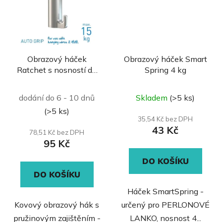
Obrazový háček
Obrazový háček Smart
Ratchet s nosností do
Spring 4 kg
15 kg
Průměrné
dodání do 6 - 10 dnů
Skladem
(>5 ks)
hodnocení
(>5 ks)
produktu
35,54 Kč bez DPH
43 Kč
je
78,51 Kč bez DPH
95 Kč
0,0
z
DO KOŠÍKU
DO KOŠÍKU
5
hvězdiček.
Háček SmartSpring -
Kovový obrazový hák s
určený pro PERLONOVÉ
pružinovým zajištěním -
LANKO, nosnost 4...