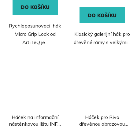
DO KOŠÍKU
z
z
DO KOŠÍKU
5
5
hvězdiček.
hvězdiček.
Rychloposunovací hák
Micro Grip Lock od
Klasický galerijní hák pro
ArtiTeQ je...
dřevěné rámy s velkými...
Háček na informační
Háček pro Riva
nástěnkovou lištu INFO
dřevěnou obrazovou
RAIL
lištu