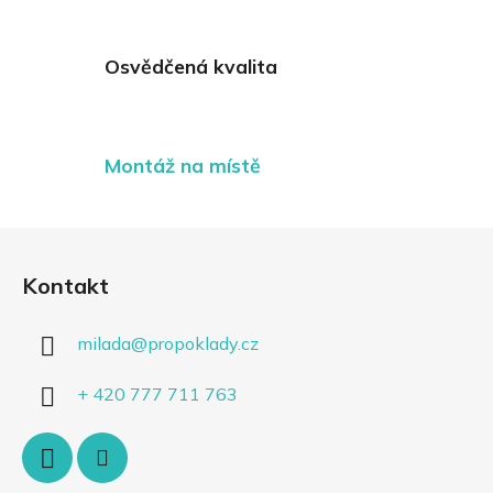
Osvědčená kvalita
Montáž na místě
Z
á
Kontakt
p
a
milada
@
propoklady.cz
t
í
+ 420 777 711 763