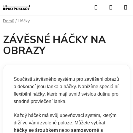
Přejít
Hledat
NÁKUP
na
KOŠÍK
obsah
Domů
/
Háčky
ZÁVĚSNÉ HÁČKY NA
OBRAZY
Součástí závěsného systému pro zavěšení obrazů
a dekorací jsou lanka a háčky. Nabízíme speciální
flexibilní háčky, které mají uvnitř svislou dutinu pro
snadné provlečení lanka.
Každý háček má svůj upevňovací systém, kterým
drží ve vámi zvolené poloze. Můžete vybírat
háčky se šroubkem
nebo
samosvorné s