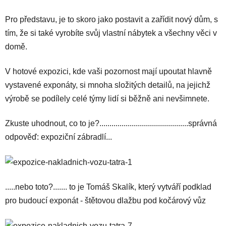
Pro představu, je to skoro jako postavit a zařídit nový dům, s
tím, že si také vyrobíte svůj vlastní nábytek a všechny věci v
domě.
V hotové expozici, kde vaši pozornost mají upoutat hlavně
vystavené exponáty, si mnoha složitých detailů, na jejichž
výrobě se podílely celé týmy lidí si běžně ani nevšimnete.
Zkuste uhodnout, co to je?............................................správná
odpověď: expoziční zábradlí...
.....nebo toto?....... to je Tomáš Skalík, který vytváří podklad
pro budoucí exponát - štětovou dlažbu pod kočárový vůz