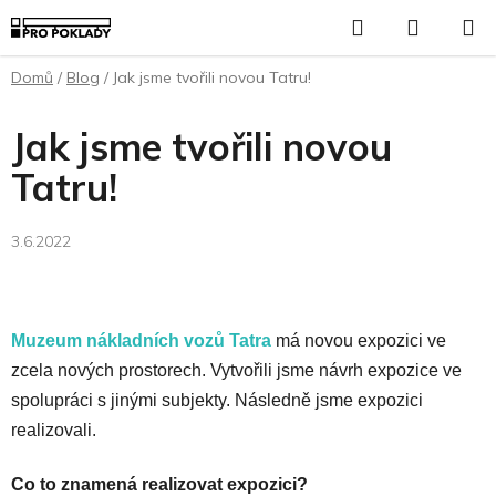
Přejít
Hledat
NÁKUP
na
KOŠÍK
obsah
Domů
/
Blog
/
Jak jsme tvořili novou Tatru!
Jak jsme tvořili novou
Tatru!
3.6.2022
Muzeum nákladních vozů Tatra
má novou expozici ve
zcela nových prostorech. Vytvořili jsme návrh expozice ve
spolupráci s jinými subjekty. Následně jsme expozici
realizovali.
Co to znamená realizovat expozici?