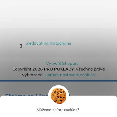
Sledovat na Instagramu
Vytvořil Shoptet
Copyright 2026
PRO POKLADY
. Všechna práva
vyhrazena.
Upravit nastavení cookies
Stojíme za Ukrajinou ❤️
Můžeme sbírat cookies?
Jak a čím pomoci »