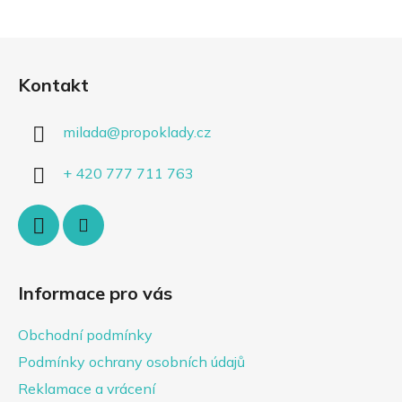
Z
á
Kontakt
p
a
milada
@
propoklady.cz
t
í
+ 420 777 711 763
Informace pro vás
Obchodní podmínky
Podmínky ochrany osobních údajů
Reklamace a vrácení