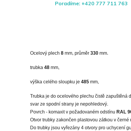
Poradíme: +420 777 711 763
Ocelový plech
8
mm, průměr
330
mm.
trubka
48
mm,
výška celého sloupku je
485
mm,
Trubka je do ocelového plechu čistě zapuštěná d
svar ze spodní strany je nepohledový.
Povrch - komaxit v požadovaném odstínu
RAL 9
Otvor trubky zakončen plastovou zátkou v černé 
Do trubky jsou vyřezány 4 otvory pro uchycení 