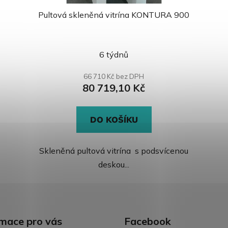
Pultová skleněná vitrína KONTURA 900
6 týdnů
66 710 Kč bez DPH
80 719,10 Kč
DO KOŠÍKU
Skleněná pultová vitrína s podsvícenou
deskou...
rmace pro vás
Facebook