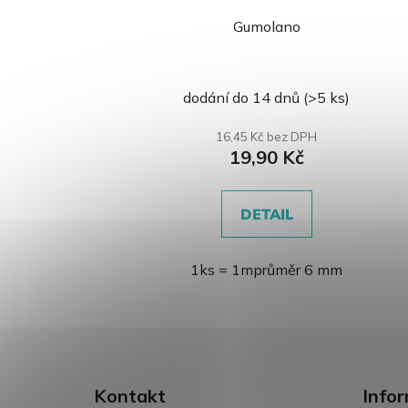
Gumolano
Průměrné
dodání do 14 dnů
(>5 ks)
hodnocení
produktu
16,45 Kč bez DPH
19,90 Kč
je
0,0
z
DETAIL
5
hvězdiček.
1ks = 1mprůměr 6 mm
Z
á
Kontakt
Info
p