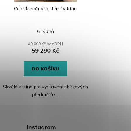
Celoskleněná solitérní vitrína
6 týdnů
49 000 Kč bez DPH
59 290 Kč
DO KOŠÍKU
Skvělá vitrína pro vystavení sbírkových
předmětů s...
Instagram