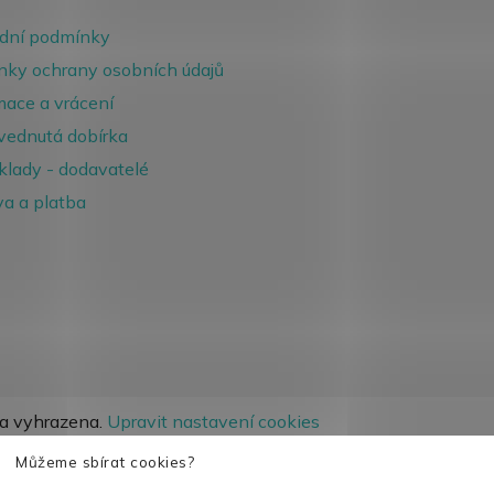
dní podmínky
ky ochrany osobních údajů
ace a vrácení
ednutá dobírka
klady - dodavatelé
a a platba
va vyhrazena.
Upravit nastavení cookies
Můžeme sbírat cookies?