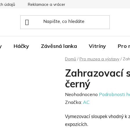
ch údajů
Reklamace a vrácení
Nevyzvednutá dobírka
y
Háčky
Závěsná lanka
Vitríny
Pro 
Domů
/
Pro muzea a výstavy
/
Zah
Zahrazovací 
černý
Průměrné
Neohodnoceno
Podrobnosti h
hodnocení
Značka:
AC
produktu
Vymezovací sloupek vhodný k za
je
expozicích.
0,0