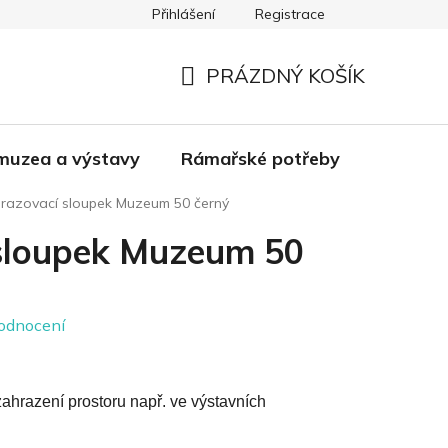
Přihlášení
Registrace
Pro poklady - dodavatelé
Doprava a platba
PRÁZDNÝ KOŠÍK
NÁKUPNÍ
KOŠÍK
muzea a výstavy
Rámařské potřeby
Kultura
razovací sloupek Muzeum 50 černý
sloupek Muzeum 50
odnocení
hrazení prostoru např. ve výstavních