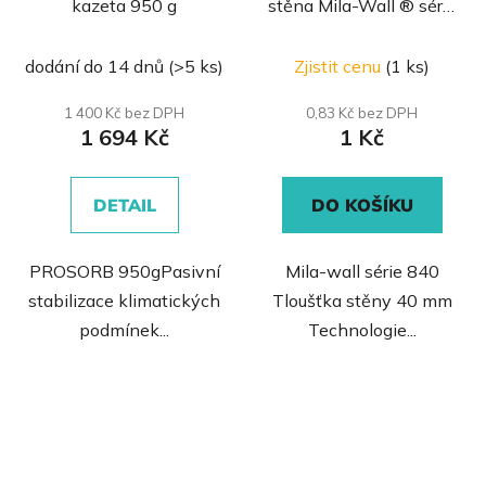
kazeta 950 g
stěna Mila-Wall ® série
840 s dřevěným
Průměrné
Průměrné
rámem
dodání do 14 dnů
(>5 ks)
Zjistit cenu
(1 ks)
hodnocení
hodnocení
produktu
produktu
1 400 Kč bez DPH
0,83 Kč bez DPH
1 694 Kč
1 Kč
je
je
0,0
5,0
z
z
DETAIL
DO KOŠÍKU
5
5
hvězdiček.
hvězdiček.
PROSORB 950gPasivní
Mila-wall série 840
stabilizace klimatických
Tloušťka stěny 40 mm
podmínek...
Technologie...