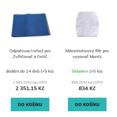
Odpařovací rohož pro
Mikromotorový filtr pro
Zvlhčovač a čistič
vysavač Muntz
B300
Muzeum 555 HEPAfilr
PH - 726
dodání do 14 dnů
(>5 ks)
Skladem
(>5 ks)
1 943,10 Kč bez DPH
689,26 Kč bez DPH
2 351,15 Kč
834 Kč
DO KOŠÍKU
DO KOŠÍKU