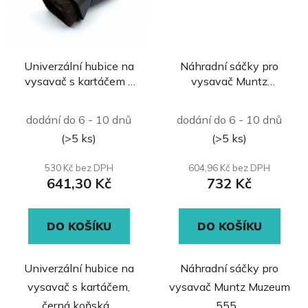
Univerzální hubice na
Náhradní sáčky pro
vysavač s kartáčem -
vysavač Muntz
černá koňská srst
Muzeum 555 HEPA PH
32/34
- 723
dodání do 6 - 10 dnů
dodání do 6 - 10 dnů
(>5 ks)
(>5 ks)
530 Kč bez DPH
604,96 Kč bez DPH
641,30 Kč
732 Kč
DO KOŠÍKU
DO KOŠÍKU
Univerzální hubice na
Náhradní sáčky pro
vysavač s kartáčem,
vysavač Muntz Muzeum
černá koňská...
555...