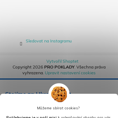
Sledovat na Instagramu
Vytvořil Shoptet
Copyright 2026
PRO POKLADY
. Všechna práva
vyhrazena.
Upravit nastavení cookies
Stojíme za Ukrajinou ❤️
Můžeme sbírat cookies?
Jak a čím pomoci »
Potřebujeme je v naší misi
k vylepšování obsahu pro vás.