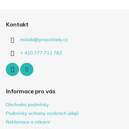
Z
á
Kontakt
p
a
milada
@
propoklady.cz
t
í
+ 420 777 711 763
Informace pro vás
Obchodní podmínky
Podmínky ochrany osobních údajů
Reklamace a vrácení