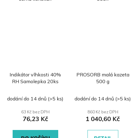
Indikátor vlhkosti 40%
PROSORB malá kazeta
RH Samolepka 20ks
500 g
Průměrné
Průměrné
dodání do 14 dnů
(>5 ks)
dodání do 14 dnů
(>5 ks)
hodnocení
hodnocení
produktu
produktu
63 Kč bez DPH
860 Kč bez DPH
76,23 Kč
1 040,60 Kč
je
je
0,0
0,0
z
z
DO KOŠÍKU
DETAIL