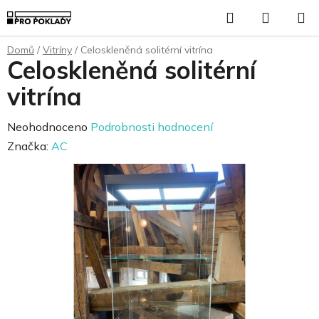
Přejít
Hledat
NÁKUP
na
KOŠÍK
obsah
Domů
/
Vitríny
/
Celoskleněná solitérní vitrína
Celoskleněná solitérní
vitrína
Průměrné
Neohodnoceno
Podrobnosti hodnocení
hodnocení
Značka:
AC
produktu
je
0,0
z
5
hvězdiček.