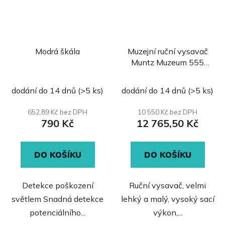
Modrá škála
Muzejní ruční vysavač
Muntz Muzeum 555
MU-E-HEPA
Průměrné
Průměrné
dodání do 14 dnů
(>5 ks)
dodání do 14 dnů
(>5 ks)
hodnocení
hodnocení
produktu
produktu
652,89 Kč bez DPH
10 550 Kč bez DPH
790 Kč
12 765,50 Kč
je
je
0,0
5,0
z
z
DO KOŠÍKU
DO KOŠÍKU
5
5
hvězdiček.
hvězdiček.
Detekce poškození
Ruční vysavač, velmi
světlem Snadná detekce
lehký a malý, vysoký sací
potenciálního...
výkon,...