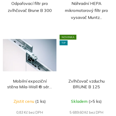
Odpařovací filtr pro
Náhradní HEPA
zvlhčovač Brune B 300
mikromotorový filtr pro
vysavač Muntz...
NOVINKA
TIP
Mobilní expoziční
Zvlhčovač vzduchu
stěna Mila-Wall ® série
BRUNE B 125
100/160 s hliníkovým
rámem
Zjistit cenu
(1 ks)
Skladem
(>5 ks)
0,83 Kč bez DPH
5 689,60 Kč bez DPH