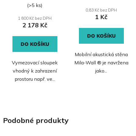
hodnocení
(>5 ks)
produktu
0,83 Kč bez DPH
1 Kč
je
1 800 Kč bez DPH
2 178 Kč
0,0
z
DO KOŠÍKU
5
DO KOŠÍKU
hvězdiček.
Mobilní akustická stěna
Vymezovací sloupek
Mila-Wall ® je navržena
vhodný k zahrazení
jako...
prostoru např. ve...
Podobné produkty