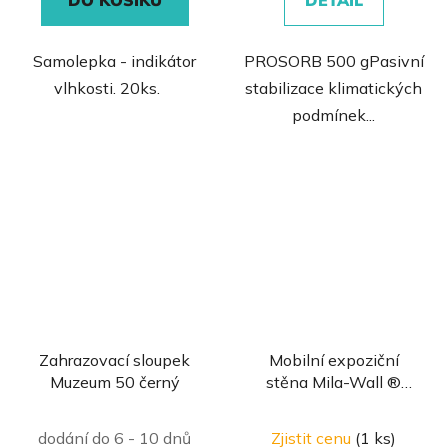
5
5
hvězdiček.
hvězdiček.
Samolepka - indikátor
PROSORB 500 gPasivní
vlhkosti. 20ks.
stabilizace klimatických
podmínek...
Zahrazovací sloupek
Mobilní expoziční
Muzeum 50 černý
stěna Mila-Wall ®
protihluková
Průměrné
dodání do 6 - 10 dnů
Zjistit cenu
(1 ks)