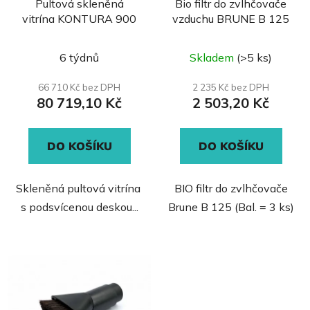
Pultová skleněná
Bio filtr do zvlhčovače
vitrína KONTURA 900
vzduchu BRUNE B 125
6 týdnů
Skladem
(>5 ks)
66 710 Kč bez DPH
2 235 Kč bez DPH
80 719,10 Kč
2 503,20 Kč
DO KOŠÍKU
DO KOŠÍKU
Skleněná pultová vitrína
BIO filtr do zvlhčovače
s podsvícenou deskou...
Brune B 125 (Bal. = 3 ks)