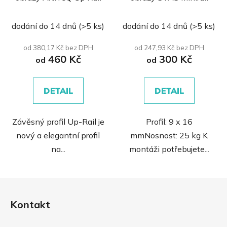
Průměrné
dodání do 14 dnů
(>5 ks)
dodání do 14 dnů
(>5 ks)
hodnocení
produktu
od 380,17 Kč bez DPH
od 247,93 Kč bez DPH
460 Kč
300 Kč
je
od
od
0,0
z
DETAIL
DETAIL
5
hvězdiček.
Závěsný profil Up-Rail je
Profil: 9 x 16
nový a elegantní profil
mmNosnost: 25 kg K
na...
montáži potřebujete...
Z
á
Kontakt
p
a