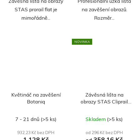
Závěsná lišta na obrazy
Profesionální úzká lišta
STAS prorail flat je
na zavěšení obrazů.
mimořádně...
Rozměr...
NOVINKA
Květináč na zavěšení
Závěsná lišta na
Botaniq
obrazy STAS Cliprail
MAX
Průměrné
7 - 21 dnů
(>5 ks)
Skladem
(>5 ks)
hodnocení
produktu
932,23 Kč bez DPH
od 296 Kč bez DPH
1 128 Kč
358,16 Kč
je
od