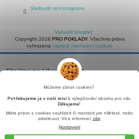
Sledovat na Instagramu
Vytvořil Shoptet
Copyright 2026
PRO POKLADY
. Všechna práva
vyhrazena.
Upravit nastavení cookies
Stojíme za Ukrajinou ❤️
Můžeme sbírat cookies?
Jak a čím pomoci »
Potřebujeme je v naší misi
k vylepšování obsahu pro vás.
Děkujeme!
Máte právo s cookies souhlasit či nastavit jen některé, nebo
odmítnout. Více informací
zde
.
Nastavení
“Perfektní obchod, rychlé dodání.