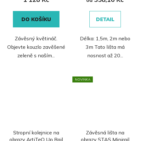
0,0
z
DO KOŠÍKU
DETAIL
5
hvězdiček.
Závěsný květináč.
Délka: 1,5m, 2m nebo
Objevte kouzlo zavěšené
3m Tato lišta má
zeleně s naším...
nosnost až 20...
NOVINKA
Stropní kolejnice na
Závěsná lišta na
obrazy ArtiTeQ Up Rail
obrazy STAS Minirail