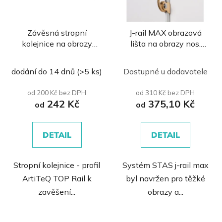
Závěsná stropní
J-rail MAX obrazová
kolejnice na obrazy
lišta na obrazy nos.
ArtiTeQ TOP Rail
100kg
Průměrné
dodání do 14 dnů
(>5 ks)
Dostupné u dodavatele
hodnocení
produktu
od 200 Kč bez DPH
od 310 Kč bez DPH
242 Kč
375,10 Kč
je
od
od
0,0
z
DETAIL
DETAIL
5
hvězdiček.
Stropní kolejnice - profil
Systém STAS j-rail max
ArtiTeQ TOP Rail k
byl navržen pro těžké
zavěšení...
obrazy a...