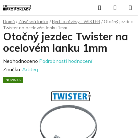
Přejít
Hledat
NÁKUP
na
KOŠÍK
obsah
Domů
/
Závěsná lanka
/
Rychlozávěsy TWISTER
/
Otočný jezdec
Twister na ocelovém lanku 1mm
Otočný jezdec Twister na
ocelovém lanku 1mm
Průměrné
Neohodnoceno
Podrobnosti hodnocení
hodnocení
Značka:
Artiteq
produktu
NOVINKA
je
0,0
z
5
hvězdiček.