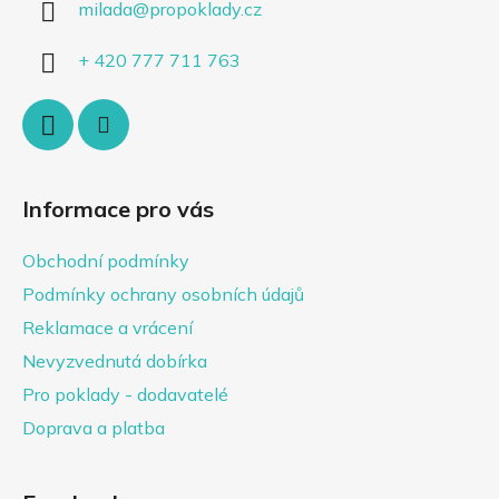
milada
@
propoklady.cz
t
í
+ 420 777 711 763
Informace pro vás
Obchodní podmínky
Podmínky ochrany osobních údajů
Reklamace a vrácení
Nevyzvednutá dobírka
Pro poklady - dodavatelé
Doprava a platba