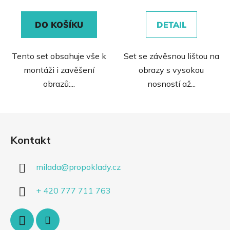
0,0
z
DO KOŠÍKU
DETAIL
5
hvězdiček.
Tento set obsahuje vše k
Set se závěsnou lištou na
montáži i zavěšení
obrazy s vysokou
obrazů:...
nosností až...
Z
á
Kontakt
p
a
milada
@
propoklady.cz
t
í
+ 420 777 711 763