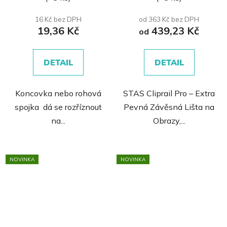
45 kg/m
16 Kč bez DPH
od 363 Kč bez DPH
19,36 Kč
439,23 Kč
od
DETAIL
DETAIL
Koncovka nebo rohová
STAS Cliprail Pro – Extra
spojka dá se rozříznout
Pevná Závěsná Lišta na
na...
Obrazy,...
NOVINKA
NOVINKA