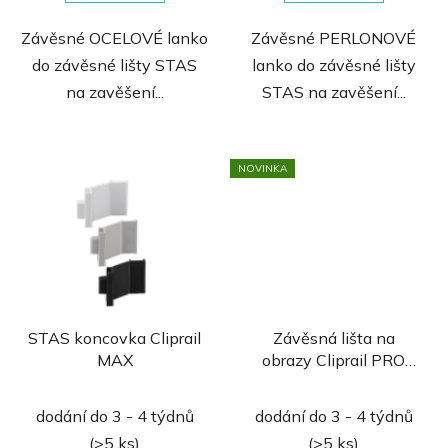
Závěsné OCELOVÉ lanko
Závěsné PERLONOVÉ
do závěsné lišty STAS
lanko do závěsné lišty
na zavěšení...
STAS na zavěšení...
NOVINKA
STAS koncovka Cliprail
Závěsná lišta na
MAX
obrazy Cliprail PRO
nos. 45 kg
STAS
Cliprail Pro – Extra
dodání do 3 - 4 týdnů
dodání do 3 - 4 týdnů
Pevná Závěsná Lišta
(>5 ks)
(>5 ks)
na Obrazy, Nosnost až