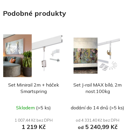
Podobné produkty
Set Minirail 2m + háček
Set J-rail MAX bílá, 2m
Smartspring
nost.100kg
Průměrné
Skladem
(>5 ks)
dodání do 14 dnů
(>5 ks)
hodnocení
produktu
1 007,44 Kč bez DPH
od 4 331,40 Kč bez DPH
1 219 Kč
5 240,99 Kč
je
od