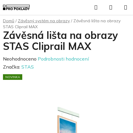
Přejít
Hledat
NÁKUP
na
KOŠÍK
obsah
Domů
/
Závěsný systém na obrazy
/
Závěsná lišta na obrazy
STAS Cliprail MAX
Závěsná lišta na obrazy
STAS Cliprail MAX
Průměrné
Neohodnoceno
Podrobnosti hodnocení
hodnocení
Značka:
STAS
produktu
NOVINKA
je
0,0
z
5
hvězdiček.