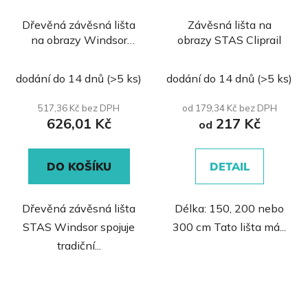
Dřevěná závěsná lišta
Závěsná lišta na
na obrazy Windsor
obrazy STAS Cliprail
20kg
Průměrné
dodání do 14 dnů
(>5 ks)
dodání do 14 dnů
(>5 ks)
hodnocení
produktu
517,36 Kč bez DPH
od 179,34 Kč bez DPH
626,01 Kč
217 Kč
je
od
5,0
z
DO KOŠÍKU
DETAIL
5
hvězdiček.
Dřevěná závěsná lišta
Délka: 150, 200 nebo
STAS Windsor spojuje
300 cm Tato lišta má...
tradiční...