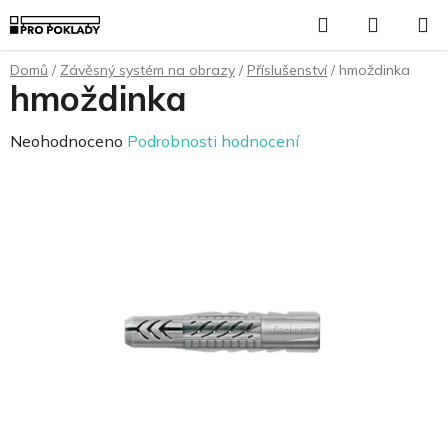
Přejít
Hledat
NÁKUP
na
KOŠÍK
obsah
Domů
/
Závěsný systém na obrazy
/
Příslušenství
/
hmoždinka
hmoždinka
Průměrné
Neohodnoceno
Podrobnosti hodnocení
hodnocení
produktu
je
0,0
z
5
hvězdiček.