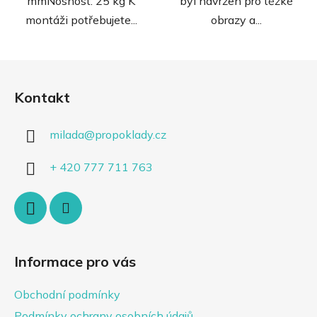
mmNosnost: 25 kg K
byl navržen pro těžké
montáži potřebujete...
obrazy a...
Z
á
Kontakt
p
a
milada
@
propoklady.cz
t
í
+ 420 777 711 763
Informace pro vás
Obchodní podmínky
Podmínky ochrany osobních údajů