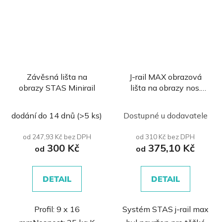
Závěsná lišta na
J-rail MAX obrazová
obrazy STAS Minirail
lišta na obrazy nos.
100kg
dodání do 14 dnů
(>5 ks)
Dostupné u dodavatele
od 247,93 Kč bez DPH
od 310 Kč bez DPH
300 Kč
375,10 Kč
od
od
DETAIL
DETAIL
Profil: 9 x 16
Systém STAS j-rail max