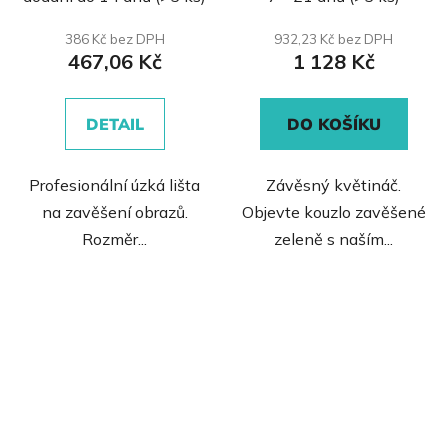
hodnocení
produktu
386 Kč bez DPH
932,23 Kč bez DPH
467,06 Kč
1 128 Kč
je
0,0
z
DETAIL
DO KOŠÍKU
5
hvězdiček.
Profesionální úzká lišta
Závěsný květináč.
na zavěšení obrazů.
Objevte kouzlo zavěšené
Rozměr...
zeleně s naším...