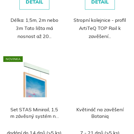
DETAIL
DETAIL
5
hvězdiček.
Délka: 1,5m, 2m nebo
Stropní kolejnice - profil
3m Tato lišta má
ArtiTeQ TOP Rail k
nosnost až 20...
zavěšení...
NOVINKA
Set STAS Minirail, 1,5
Květináč na zavěšení
m závěsný systém na
Botaniq
obrazy
Průměrné
dodání do 14 dnů
(>5 ks)
7 - 21 dnů
(>5 ks)