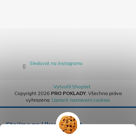
Sledovat na Instagramu
Vytvořil Shoptet
Copyright 2026
PRO POKLADY
. Všechna práva
vyhrazena.
Upravit nastavení cookies
Stojíme za Ukrajinou ❤️