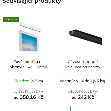
Související produkty
NOVINKA
Závěsná lišta na
Závěsná stropní
obrazy STAS Cliprail
kolejnice na obrazy
MAX
ArtiTeQ TOP Rail
Průměrné
Skladem
(>5 ks)
dodání do 14 dnů
(>5 ks)
hodnocení
produktu
od 296 Kč bez DPH
od 200 Kč bez DPH
358,16 Kč
242 Kč
je
od
od
0,0
z