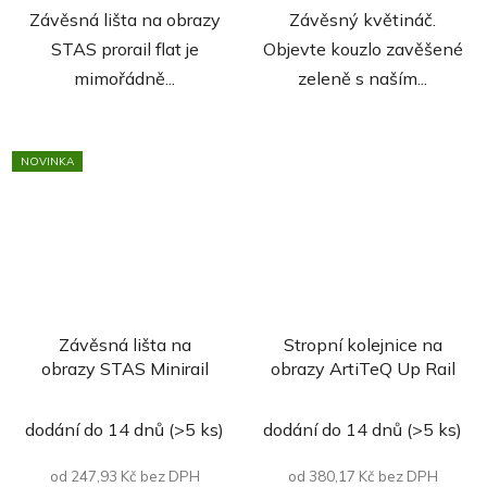
hvězdiček.
Závěsná lišta na obrazy
Závěsný květináč.
STAS prorail flat je
Objevte kouzlo zavěšené
mimořádně...
zeleně s naším...
NOVINKA
Závěsná lišta na
Stropní kolejnice na
obrazy STAS Minirail
obrazy ArtiTeQ Up Rail
Průměrné
dodání do 14 dnů
(>5 ks)
dodání do 14 dnů
(>5 ks)
hodnocení
produktu
od 247,93 Kč bez DPH
od 380,17 Kč bez DPH