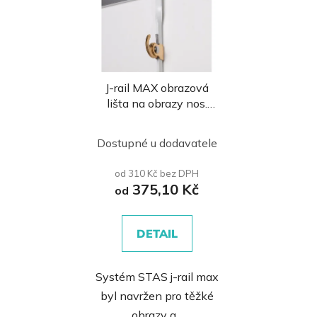
J-rail MAX obrazová
lišta na obrazy nos.
100kg
Dostupné u dodavatele
od 310 Kč bez DPH
375,10 Kč
od
DETAIL
Systém STAS j-rail max
byl navržen pro těžké
obrazy a...