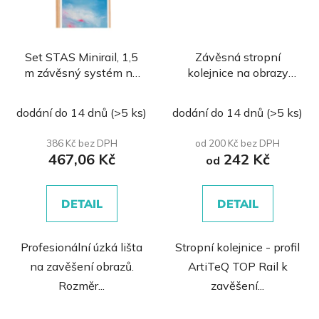
Set STAS Minirail, 1,5
Závěsná stropní
m závěsný systém na
kolejnice na obrazy
obrazy
ArtiTeQ TOP Rail
Průměrné
dodání do 14 dnů
(>5 ks)
dodání do 14 dnů
(>5 ks)
hodnocení
produktu
386 Kč bez DPH
od 200 Kč bez DPH
467,06 Kč
242 Kč
je
od
0,0
z
DETAIL
DETAIL
5
hvězdiček.
Profesionální úzká lišta
Stropní kolejnice - profil
na zavěšení obrazů.
ArtiTeQ TOP Rail k
Rozměr...
zavěšení...