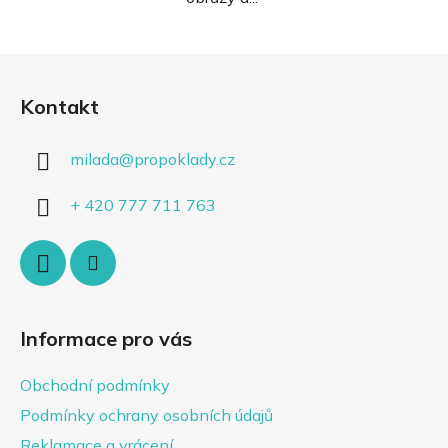
Z
á
Kontakt
p
a
milada
@
propoklady.cz
t
í
+ 420 777 711 763
Informace pro vás
Obchodní podmínky
Podmínky ochrany osobních údajů
Reklamace a vrácení