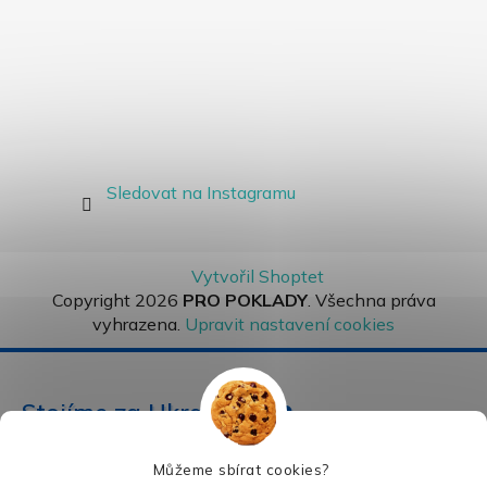
Sledovat na Instagramu
Vytvořil Shoptet
Copyright 2026
PRO POKLADY
. Všechna práva
vyhrazena.
Upravit nastavení cookies
Stojíme za Ukrajinou ❤️
Můžeme sbírat cookies?