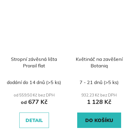
Stropní závěsná lišta
Květináč na zavěšení
Prorail flat
Botaniq
Průměrné
dodání do 14 dnů
(>5 ks)
7 - 21 dnů
(>5 ks)
hodnocení
produktu
od 559,50 Kč bez DPH
932,23 Kč bez DPH
677 Kč
1 128 Kč
je
od
0,0
z
DETAIL
DO KOŠÍKU
5