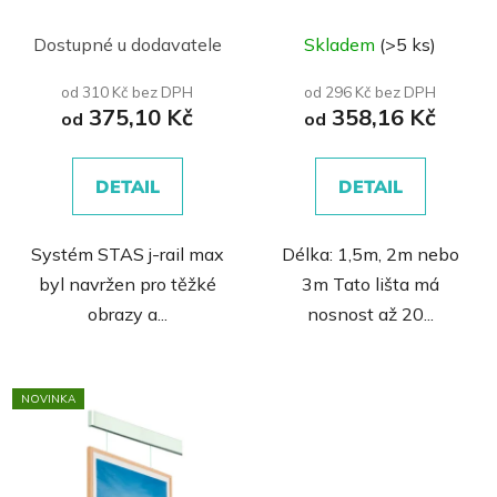
100kg
MAX
Dostupné u dodavatele
Skladem
(>5 ks)
od 310 Kč bez DPH
od 296 Kč bez DPH
375,10 Kč
358,16 Kč
od
od
DETAIL
DETAIL
Systém STAS j-rail max
Délka: 1,5m, 2m nebo
byl navržen pro těžké
3m Tato lišta má
obrazy a...
nosnost až 20...
NOVINKA