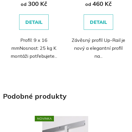
300 Kč
460 Kč
je
od
od
0,0
z
DETAIL
DETAIL
5
hvězdiček.
Profil: 9 x 16
Závěsný profil Up-Rail je
mmNosnost: 25 kg K
nový a elegantní profil
montáži potřebujete...
na...
Podobné produkty
NOVINKA