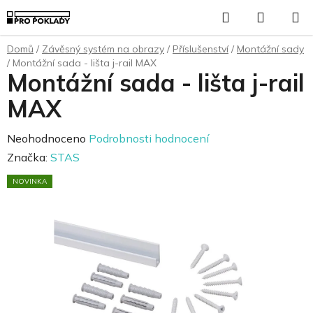
Přejít
Hledat
NÁKUP
na
KOŠÍK
obsah
Domů
/
Závěsný systém na obrazy
/
Příslušenství
/
Montážní sady
/
Montážní sada - lišta j-rail MAX
Montážní sada - lišta j-rail
MAX
Průměrné
Neohodnoceno
Podrobnosti hodnocení
hodnocení
Značka:
STAS
produktu
NOVINKA
je
0,0
z
5
hvězdiček.