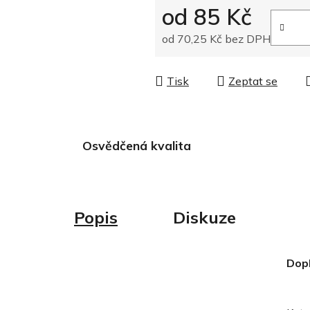
od
85 Kč
od
70,25 Kč
bez DPH
Měrná cena:
Tisk
Zeptat se
Osvědčená kvalita
Popis
Diskuze
Dop