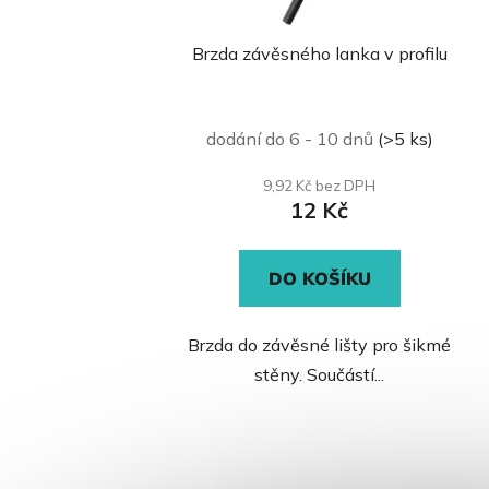
Brzda závěsného lanka v profilu
Průměrné
dodání do 6 - 10 dnů
(>5 ks)
hodnocení
produktu
9,92 Kč bez DPH
12 Kč
je
0,0
z
DO KOŠÍKU
5
hvězdiček.
Brzda do závěsné lišty pro šikmé
stěny. Součástí...