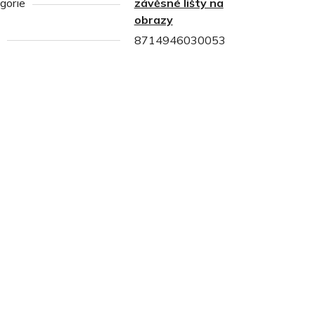
gorie
závěsné lišty na
obrazy
8714946030053