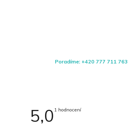
Poradíme: +420 777 711 763
5,0
Průměrné
1 hodnocení
hodnocení
produktu
je
5,0