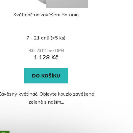
Květináč na zavěšení Botaniq
Průměrné
7 - 21 dnů
(>5 ks)
hodnocení
produktu
932,23 Kč bez DPH
1 128 Kč
je
0,0
z
DO KOŠÍKU
5
hvězdiček.
Závěsný květináč. Objevte kouzlo zavěšené
zeleně s naším...