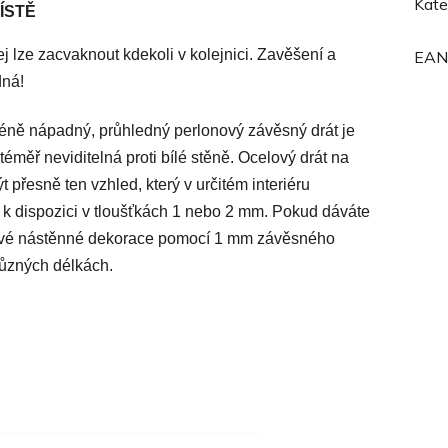
Kate
ÍSTĚ
j lze zacvaknout kdekoli v kolejnici. Zavěšení a
EAN
dná!
méně nápadný, průhledný perlonový závěsný drát je
 téměř neviditelná proti bílé stěně. Ocelový drát na
 přesně ten vzhled, který v určitém interiéru
 k dispozici v tloušťkách 1 nebo 2 mm. Pokud dáváte
 své nástěnné dekorace pomocí 1 mm závěsného
různých délkách.