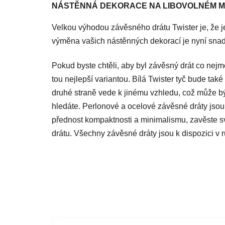
z
NÁSTĚNNÁ DEKORACE NA LIBOVOLNÉM M
5
hvězdiček.
Velkou výhodou závěsného drátu Twister je, že je
výměna vašich nástěnných dekorací je nyní sna
Pokud byste chtěli, aby byl závěsný drát co nej
tou nejlepší variantou. Bílá Twister tyč bude také
druhé straně vede k jinému vzhledu, což může být
hledáte. Perlonové a ocelové závěsné dráty jsou
přednost kompaktnosti a minimalismu, zavěste
drátu. Všechny závěsné dráty jsou k dispozici v 