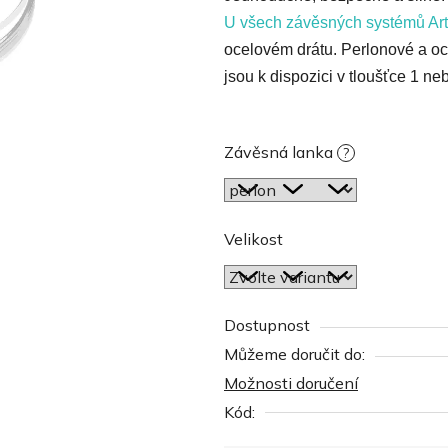
z
U všech závěsných systémů Art
5
ocelovém drátu. Perlonové a o
hvězdiček.
jsou k dispozici v tloušťce 1 n
Závěsná lanka
?
Velikost
Dostupnost
Můžeme doručit do:
Možnosti doručení
Kód: