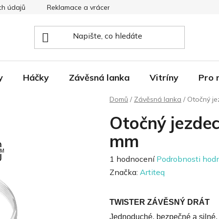
ch údajů
Reklamace a vrácení
Nevyzvednutá dobírka
y
Háčky
Závěsná lanka
Vitríny
Pro 
Domů
/
Závěsná lanka
/
Otočný je
Otočný jezdec
mm
Průměrné
1 hodnocení
Podrobnosti hod
hodnocení
Značka:
Artiteq
produktu
je
TWISTER ZÁVĚSNÝ DRÁT
5,0
Jednoduché, bezpečné a silné. V