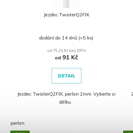
Jezdec TwisterQ2FIX
Průměrné
dodání do 14 dnů
(>5 ks)
hodnocení
produktu
od 75,21 Kč bez DPH
91 Kč
je
od
0,0
z
DETAIL
5
hvězdiček.
Jezdec TwisterQ2FIX, perlon 2mm. Vyberte si
délku.
perlon