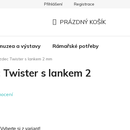
Přihlášení
Registrace
Pro poklady - dodavatelé
Doprava a platba
PRÁZDNÝ KOŠÍK
NÁKUPNÍ
KOŠÍK
muzea a výstavy
Rámařské potřeby
Kultura
zdec Twister s lankem 2 mm
 Twister s lankem 2
nocení
yberte si z variant!